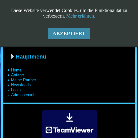
Diese Website verwendet Cookies, um die Funktionalität zu
verbessern.
Mehr erfahren.
SEIDEL-COMPUTER
Ob schwarz, ob blau - nicht verzagen, Franky fragen
AKZEPTIERT
Hauptmenü
Home
Anfahrt
Meine Partner
Newsfeeds
Login
Adminbereich